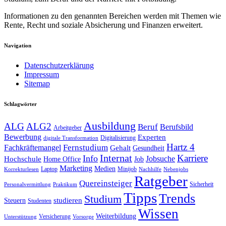
Informationen zu den genannten Bereichen werden mit Themen wie
Rente, Recht und soziale Absicherung und Finanzen erweitert.
Navigation
Datenschutzerklärung
Impressum
Sitemap
Schlagwörter
Ausbildung
ALG
ALG2
Beruf
Berufsbild
Arbeitgeber
Bewerbung
Experten
Digitalisierung
digitale Transformation
Hartz 4
Fernstudium
Fachkräftemangel
Gehalt
Gesundheit
Internat
Karriere
Info
Jobsuche
Hochschule
Home Office
Job
Marketing
Medien
Laptop
Minijob
Korrekturlesen
Nachhilfe
Nebenjobs
Ratgeber
Quereinsteiger
Sicherheit
Personalvermittlung
Praktikum
Tipps
Trends
Studium
studieren
Steuern
Studenten
Wissen
Weiterbildung
Versicherung
Unterstützung
Vorsorge