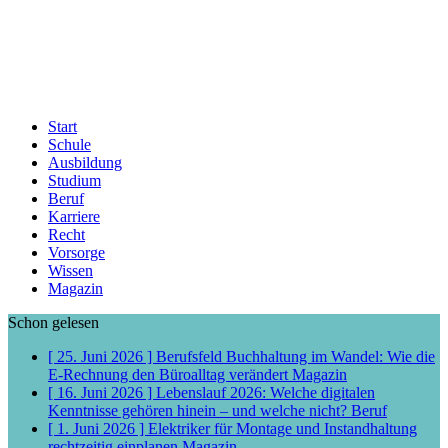
Start
Schule
Ausbildung
Studium
Beruf
Karriere
Recht
Vorsorge
Wissen
Magazin
Schon gelesen
[ 25. Juni 2026 ]
Berufsfeld Buchhaltung im Wandel: Wie die
E-Rechnung den Büroalltag verändert
Magazin
[ 16. Juni 2026 ]
Lebenslauf 2026: Welche digitalen
Kenntnisse gehören hinein – und welche nicht?
Beruf
[ 1. Juni 2026 ]
Elektriker für Montage und Instandhaltung
rechtzeitig einplanen
Magazin