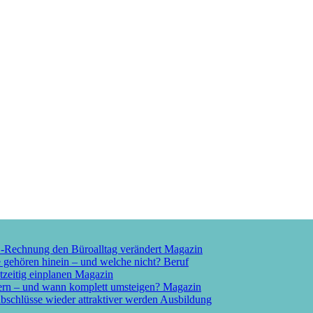
E-Rechnung den Büroalltag verändert
Magazin
e gehören hinein – und welche nicht?
Beruf
tzeitig einplanen
Magazin
ern – und wann komplett umsteigen?
Magazin
schlüsse wieder attraktiver werden
Ausbildung