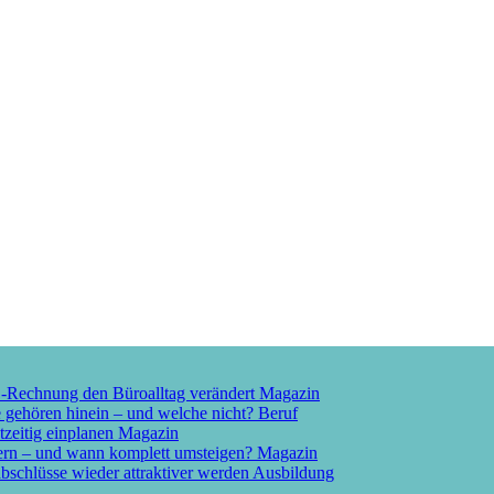
E-Rechnung den Büroalltag verändert
Magazin
e gehören hinein – und welche nicht?
Beruf
tzeitig einplanen
Magazin
ern – und wann komplett umsteigen?
Magazin
schlüsse wieder attraktiver werden
Ausbildung