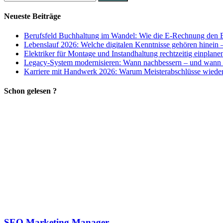
nach:
Neueste Beiträge
Berufsfeld Buchhaltung im Wandel: Wie die E-Rechnung den B
Lebenslauf 2026: Welche digitalen Kenntnisse gehören hinein 
Elektriker für Montage und Instandhaltung rechtzeitig einplane
Legacy-System modernisieren: Wann nachbessern – und wann 
Karriere mit Handwerk 2026: Warum Meisterabschlüsse wieder 
Schon gelesen ?
SEO Marketing Manager