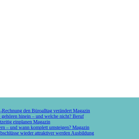
E-Rechnung den Büroalltag verändert
Magazin
e gehören hinein – und welche nicht?
Beruf
tzeitig einplanen
Magazin
ern – und wann komplett umsteigen?
Magazin
schlüsse wieder attraktiver werden
Ausbildung