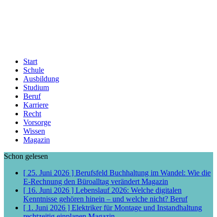
Start
Schule
Ausbildung
Studium
Beruf
Karriere
Recht
Vorsorge
Wissen
Magazin
Schon gelesen
[ 25. Juni 2026 ]
Berufsfeld Buchhaltung im Wandel: Wie die
E-Rechnung den Büroalltag verändert
Magazin
[ 16. Juni 2026 ]
Lebenslauf 2026: Welche digitalen
Kenntnisse gehören hinein – und welche nicht?
Beruf
[ 1. Juni 2026 ]
Elektriker für Montage und Instandhaltung
rechtzeitig einplanen
Magazin