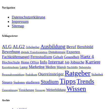
Navigation
Datenschutzerklärung
Impressum
Sitemap
Schlagwörter
Ausbildung
ALG
ALG2
Beruf
Berufsbild
Arbeitgeber
Bewerbung
Experten
Digitalisierung
digitale Transformation
Hartz 4
Fernstudium
Fachkräftemangel
Gehalt
Gesundheit
Internat
Karriere
Info
Jobsuche
Hochschule
Home Office
Job
Marketing
Medien
Laptop
Minijob
Korrekturlesen
Nachhilfe
Nebenjobs
Ratgeber
Quereinsteiger
Sicherheit
Personalvermittlung
Praktikum
Tipps
Trends
Studium
studieren
Steuern
Studenten
Wissen
Weiterbildung
Versicherung
Unterstützung
Vorsorge
Archiv