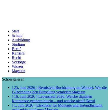
Start
Schule
Ausbildung
Studium
Beruf
Karriere
Recht
Vorsorge
Wissen
Magazin
Schon gelesen
[ 25. Juni 2026 ]
Berufsfeld Buchhaltung im Wandel: Wie die
E-Rechnung den Büroalltag verändert
Magazin
[ 16. Juni 2026 ]
Lebenslauf 2026: Welche digitalen
Kenntnisse gehören hinein – und welche nicht?
Beruf
[ 1. Juni 2026 ]
Elektriker für Montage und Instandhaltung
rechtzeitig einplanen
Magazin