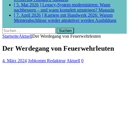
[ 5. Mai 2026 ]
Legacy-System modernisieren: Wann
nachbessern – und wann komplett umsteigen?
Magazin
[ 7. April 2026 ]
Karriere mit Handwerk 2026: Warum
Meisterabschlüsse wieder attraktiver werden
Ausbildung
Suchen
nach:
Startseite
Aktuell
Der Werdegang von Feuerwehrleuten
Der Werdegang von Feuerwehrleuten
4. März 2024
Jobkomm Redakteur
Aktuell
0