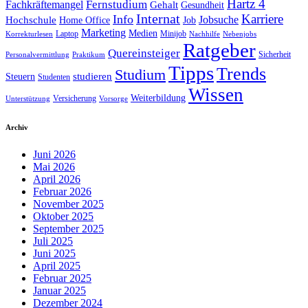
Hartz 4
Fernstudium
Fachkräftemangel
Gehalt
Gesundheit
Internat
Karriere
Info
Jobsuche
Hochschule
Home Office
Job
Marketing
Medien
Laptop
Minijob
Korrekturlesen
Nachhilfe
Nebenjobs
Ratgeber
Quereinsteiger
Sicherheit
Personalvermittlung
Praktikum
Tipps
Trends
Studium
studieren
Steuern
Studenten
Wissen
Weiterbildung
Versicherung
Unterstützung
Vorsorge
Archiv
Juni 2026
Mai 2026
April 2026
Februar 2026
November 2025
Oktober 2025
September 2025
Juli 2025
Juni 2025
April 2025
Februar 2025
Januar 2025
Dezember 2024