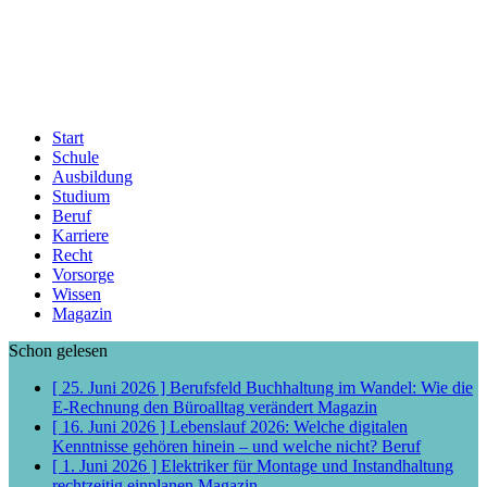
Start
Schule
Ausbildung
Studium
Beruf
Karriere
Recht
Vorsorge
Wissen
Magazin
Schon gelesen
[ 25. Juni 2026 ]
Berufsfeld Buchhaltung im Wandel: Wie die
E-Rechnung den Büroalltag verändert
Magazin
[ 16. Juni 2026 ]
Lebenslauf 2026: Welche digitalen
Kenntnisse gehören hinein – und welche nicht?
Beruf
[ 1. Juni 2026 ]
Elektriker für Montage und Instandhaltung
rechtzeitig einplanen
Magazin