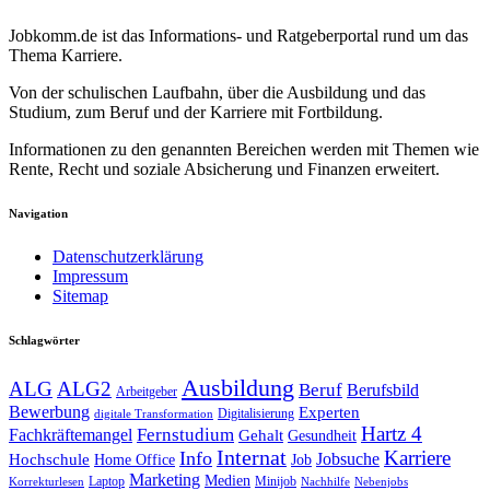
Jobkomm.de ist das Informations- und Ratgeberportal rund um das
Thema Karriere.
Von der schulischen Laufbahn, über die Ausbildung und das
Studium, zum Beruf und der Karriere mit Fortbildung.
Informationen zu den genannten Bereichen werden mit Themen wie
Rente, Recht und soziale Absicherung und Finanzen erweitert.
Navigation
Datenschutzerklärung
Impressum
Sitemap
Schlagwörter
Ausbildung
ALG
ALG2
Beruf
Berufsbild
Arbeitgeber
Bewerbung
Experten
Digitalisierung
digitale Transformation
Hartz 4
Fernstudium
Fachkräftemangel
Gehalt
Gesundheit
Internat
Karriere
Info
Jobsuche
Hochschule
Home Office
Job
Marketing
Medien
Laptop
Minijob
Korrekturlesen
Nachhilfe
Nebenjobs