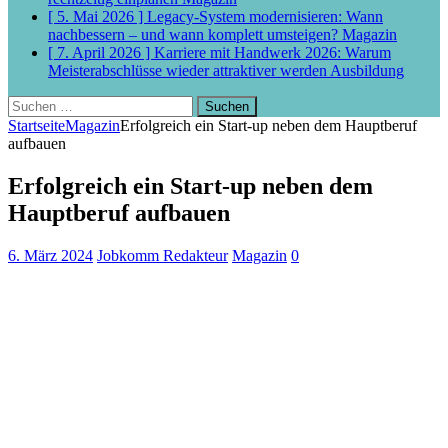
[ 5. Mai 2026 ]
Legacy-System modernisieren: Wann
nachbessern – und wann komplett umsteigen?
Magazin
[ 7. April 2026 ]
Karriere mit Handwerk 2026: Warum
Meisterabschlüsse wieder attraktiver werden
Ausbildung
Suchen
nach:
Startseite
Magazin
Erfolgreich ein Start-up neben dem Hauptberuf
aufbauen
Erfolgreich ein Start-up neben dem
Hauptberuf aufbauen
6. März 2024
Jobkomm Redakteur
Magazin
0