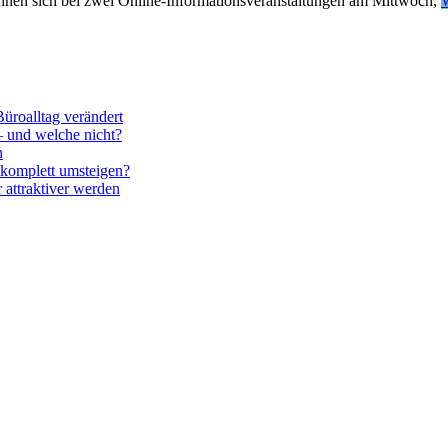
nnen sich bei zwei Online-Informationsveranstaltungen am Mittwoch,
W
üroalltag verändert
– und welche nicht?
n
komplett umsteigen?
attraktiver werden