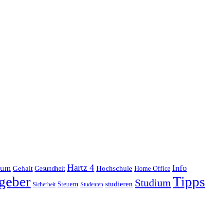
Hartz 4
Info
ium
Gehalt
Hochschule
Gesundheit
Home Office
geber
Tipps
Studium
studieren
Steuern
Sicherheit
Studenten