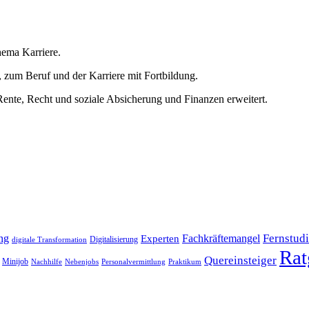
hema Karriere.
 zum Beruf und der Karriere mit Fortbildung.
nte, Recht und soziale Absicherung und Finanzen erweitert.
Fernstud
ng
Fachkräftemangel
Experten
Digitalisierung
digitale Transformation
Rat
Quereinsteiger
Minijob
Nachhilfe
Nebenjobs
Personalvermittlung
Praktikum