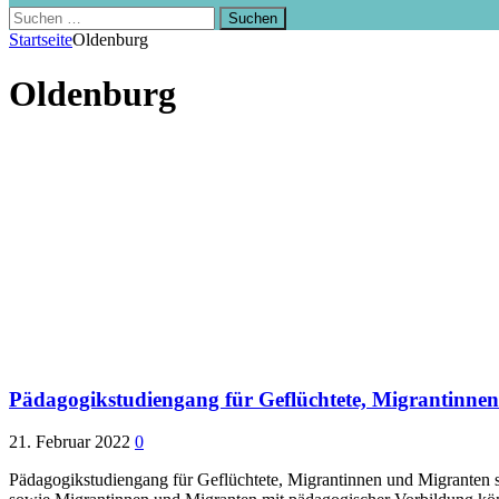
Suchen
nach:
Startseite
Oldenburg
Oldenburg
Pädagogikstudiengang für Geflüchtete, Migrantinnen
21. Februar 2022
0
Pädagogikstudiengang für Geflüchtete, Migrantinnen und Migranten s