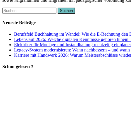
sowie Migrantinnen und Migranten mit pädagogischer Vorbildung kö
Suchen
nach:
Neueste Beiträge
Berufsfeld Buchhaltung im Wandel: Wie die E-Rechnung den B
Lebenslauf 2026: Welche digitalen Kenntnisse gehören hinein 
Elektriker für Montage und Instandhaltung rechtzeitig einplane
Legacy-System modernisieren: Wann nachbessern – und wann 
Karriere mit Handwerk 2026: Warum Meisterabschlüsse wieder 
Schon gelesen ?