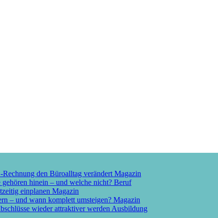
E-Rechnung den Büroalltag verändert
Magazin
e gehören hinein – und welche nicht?
Beruf
tzeitig einplanen
Magazin
ern – und wann komplett umsteigen?
Magazin
schlüsse wieder attraktiver werden
Ausbildung