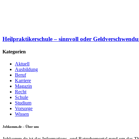
Heilpraktikerschule – sinnvoll oder Geldverschwend
Kategorien
Aktuell
Ausbildung
Beruf
Karriere
Magazin
Recht
Schule
Studium
Vorsorge
Wissen
Jobkomm.de – Über uns
Jobkomm.de ist das Informations- und Ratgeberportal rund um das T