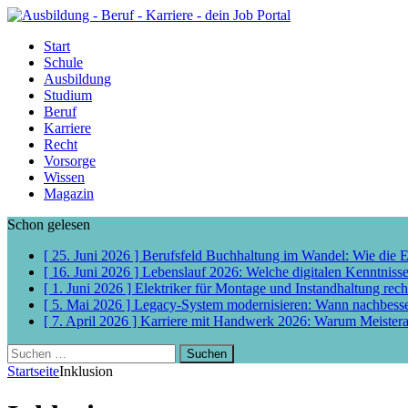
Start
Schule
Ausbildung
Studium
Beruf
Karriere
Recht
Vorsorge
Wissen
Magazin
Schon gelesen
[ 25. Juni 2026 ]
Berufsfeld Buchhaltung im Wandel: Wie die 
[ 16. Juni 2026 ]
Lebenslauf 2026: Welche digitalen Kenntniss
[ 1. Juni 2026 ]
Elektriker für Montage und Instandhaltung rech
[ 5. Mai 2026 ]
Legacy-System modernisieren: Wann nachbess
[ 7. April 2026 ]
Karriere mit Handwerk 2026: Warum Meisterab
Suchen
nach:
Startseite
Inklusion