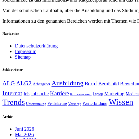
Von der schulischen Laufbahn, über die Ausbildung und das Studium,
Informationen zu den genannten Bereichen werden mit Themen wie Re
Navigation
Datenschutzerklärung
Impressum
Sitemap
Schlagwörter
Ausbildung
ALG
ALG2
Beruf
Berufsbild
Bewerbu
Arbeitgeber
Internat
Karriere
Jobsuche
Marketing
Job
Medien
Laptop
Korrekturlesen
Trends
Wissen
Weiterbildung
Versicherung
Unterstützung
Vorsorge
Archiv
Juni 2026
Mai 2026