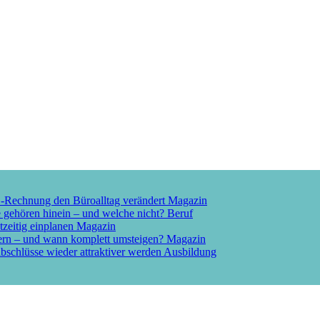
E-Rechnung den Büroalltag verändert
Magazin
e gehören hinein – und welche nicht?
Beruf
tzeitig einplanen
Magazin
ern – und wann komplett umsteigen?
Magazin
schlüsse wieder attraktiver werden
Ausbildung