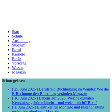
Start
Schule
Ausbildung
Studium
Beruf
Karriere
Recht
Vorsorge
Wissen
Magazin
Schon gelesen
[ 25. Juni 2026 ]
Berufsfeld Buchhaltung im Wandel: Wie die
E-Rechnung den Büroalltag verändert
Magazin
[ 16. Juni 2026 ]
Lebenslauf 2026: Welche digitalen
Kenntnisse gehören hinein – und welche nicht?
Beruf
[ 1. Juni 2026 ]
Elektriker für Montage und Instandhaltung
rechtzeitig einplanen
Magazin