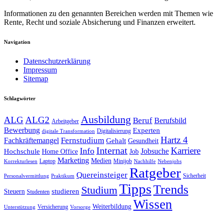
Informationen zu den genannten Bereichen werden mit Themen wie
Rente, Recht und soziale Absicherung und Finanzen erweitert.
Navigation
Datenschutzerklärung
Impressum
Sitemap
Schlagwörter
Ausbildung
ALG
ALG2
Beruf
Berufsbild
Arbeitgeber
Bewerbung
Experten
Digitalisierung
digitale Transformation
Hartz 4
Fernstudium
Fachkräftemangel
Gehalt
Gesundheit
Internat
Karriere
Info
Jobsuche
Hochschule
Home Office
Job
Marketing
Medien
Laptop
Minijob
Korrekturlesen
Nachhilfe
Nebenjobs
Ratgeber
Quereinsteiger
Sicherheit
Personalvermittlung
Praktikum
Tipps
Trends
Studium
studieren
Steuern
Studenten
Wissen
Weiterbildung
Versicherung
Unterstützung
Vorsorge