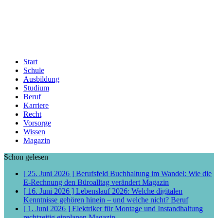
Start
Schule
Ausbildung
Studium
Beruf
Karriere
Recht
Vorsorge
Wissen
Magazin
Schon gelesen
[ 25. Juni 2026 ]
Berufsfeld Buchhaltung im Wandel: Wie die
E-Rechnung den Büroalltag verändert
Magazin
[ 16. Juni 2026 ]
Lebenslauf 2026: Welche digitalen
Kenntnisse gehören hinein – und welche nicht?
Beruf
[ 1. Juni 2026 ]
Elektriker für Montage und Instandhaltung
rechtzeitig einplanen
Magazin