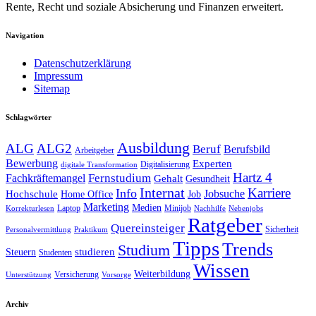
Rente, Recht und soziale Absicherung und Finanzen erweitert.
Navigation
Datenschutzerklärung
Impressum
Sitemap
Schlagwörter
Ausbildung
ALG
ALG2
Beruf
Berufsbild
Arbeitgeber
Bewerbung
Experten
Digitalisierung
digitale Transformation
Hartz 4
Fernstudium
Fachkräftemangel
Gehalt
Gesundheit
Internat
Karriere
Info
Jobsuche
Hochschule
Home Office
Job
Marketing
Medien
Laptop
Minijob
Korrekturlesen
Nachhilfe
Nebenjobs
Ratgeber
Quereinsteiger
Sicherheit
Personalvermittlung
Praktikum
Tipps
Trends
Studium
studieren
Steuern
Studenten
Wissen
Weiterbildung
Versicherung
Unterstützung
Vorsorge
Archiv