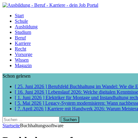
Start
Schule
Ausbildung
Studium
Beruf
Karriere
Recht
Vorsorge
Wissen
Magazin
Schon gelesen
[ 25. Juni 2026 ]
Berufsfeld Buchhaltung im Wandel: Wie die 
[ 16. Juni 2026 ]
Lebenslauf 2026: Welche digitalen Kenntniss
[ 1. Juni 2026 ]
Elektriker für Montage und Instandhaltung rech
[ 5. Mai 2026 ]
Legacy-System modernisieren: Wann nachbess
[ 7. April 2026 ]
Karriere mit Handwerk 2026: Warum Meisterab
Suchen
nach:
Startseite
Buchhaltungssoftware