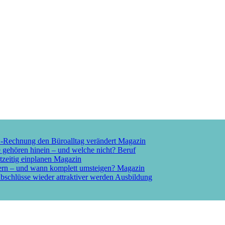
E-Rechnung den Büroalltag verändert
Magazin
e gehören hinein – und welche nicht?
Beruf
tzeitig einplanen
Magazin
ern – und wann komplett umsteigen?
Magazin
schlüsse wieder attraktiver werden
Ausbildung