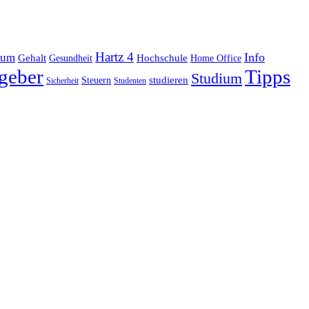
Hartz 4
Info
ium
Gehalt
Hochschule
Gesundheit
Home Office
geber
Tipps
Studium
studieren
Steuern
Sicherheit
Studenten