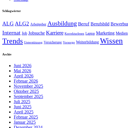
Schlagwörter
Ausbildung
ALG
ALG2
Beruf
Berufsbild
Bewerbu
Arbeitgeber
Internat
Karriere
Jobsuche
Marketing
Job
Medien
Laptop
Korrekturlesen
Trends
Wissen
Weiterbildung
Versicherung
Unterstützung
Vorsorge
Archiv
Juni 2026
Mai 2026
April 2026
Februar 2026
November 2025
Oktober 2025
September 2025
Juli 2025
Juni 2025
April 2025
Februar 2025
Januar 2025
Dezember 2024