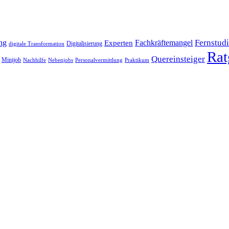
Fernstud
ng
Fachkräftemangel
Experten
Digitalisierung
digitale Transformation
Rat
Quereinsteiger
Minijob
Nachhilfe
Nebenjobs
Personalvermittlung
Praktikum