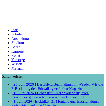
Start
Schule
Ausbildung
Studium
Beruf
Karriere
Recht
Vorsorge
Wissen
Magazin
Schon gelesen
[ 25. Juni 2026 ]
Berufsfeld Buchhaltung im Wandel: Wie die
E-Rechnung den Büroalltag verändert
Magazin
[ 16. Juni 2026 ]
Lebenslauf 2026: Welche digitalen
Kenntnisse gehören hinein – und welche nicht?
Beruf
[ 1. Juni 2026 ]
Elektriker für Montage und Instandhaltung
rechtzeitig einplanen
Magazin