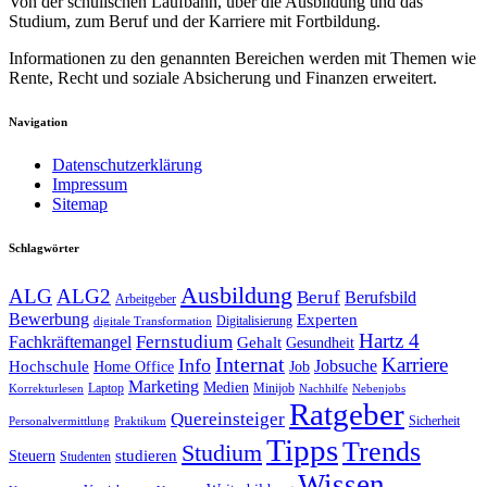
Von der schulischen Laufbahn, über die Ausbildung und das
Studium, zum Beruf und der Karriere mit Fortbildung.
Informationen zu den genannten Bereichen werden mit Themen wie
Rente, Recht und soziale Absicherung und Finanzen erweitert.
Navigation
Datenschutzerklärung
Impressum
Sitemap
Schlagwörter
Ausbildung
ALG
ALG2
Beruf
Berufsbild
Arbeitgeber
Bewerbung
Experten
Digitalisierung
digitale Transformation
Hartz 4
Fernstudium
Fachkräftemangel
Gehalt
Gesundheit
Internat
Karriere
Info
Jobsuche
Hochschule
Home Office
Job
Marketing
Medien
Laptop
Minijob
Korrekturlesen
Nachhilfe
Nebenjobs
Ratgeber
Quereinsteiger
Sicherheit
Personalvermittlung
Praktikum
Tipps
Trends
Studium
studieren
Steuern
Studenten
Wissen