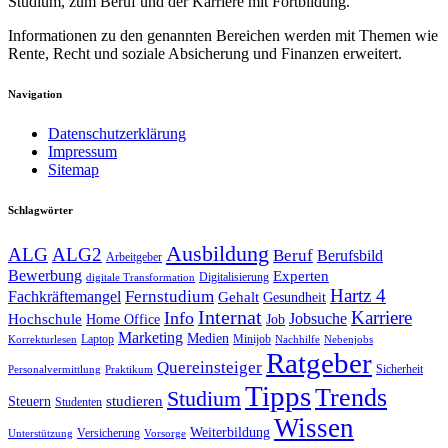
Studium, zum Beruf und der Karriere mit Fortbildung.
Informationen zu den genannten Bereichen werden mit Themen wie
Rente, Recht und soziale Absicherung und Finanzen erweitert.
Navigation
Datenschutzerklärung
Impressum
Sitemap
Schlagwörter
Ausbildung
ALG
ALG2
Beruf
Berufsbild
Arbeitgeber
Bewerbung
Experten
Digitalisierung
digitale Transformation
Hartz 4
Fernstudium
Fachkräftemangel
Gehalt
Gesundheit
Internat
Karriere
Info
Jobsuche
Hochschule
Home Office
Job
Marketing
Medien
Laptop
Minijob
Korrekturlesen
Nachhilfe
Nebenjobs
Ratgeber
Quereinsteiger
Sicherheit
Personalvermittlung
Praktikum
Tipps
Trends
Studium
studieren
Steuern
Studenten
Wissen
Weiterbildung
Versicherung
Unterstützung
Vorsorge