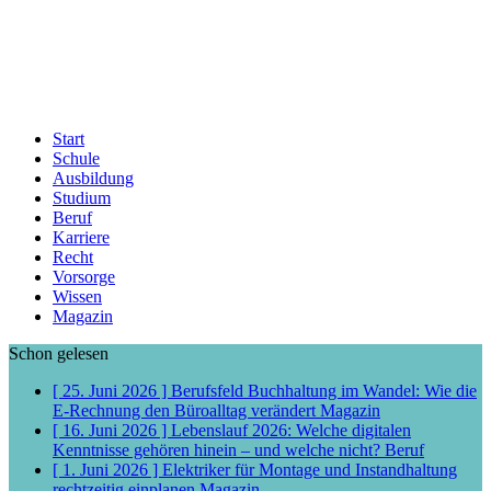
Start
Schule
Ausbildung
Studium
Beruf
Karriere
Recht
Vorsorge
Wissen
Magazin
Schon gelesen
[ 25. Juni 2026 ]
Berufsfeld Buchhaltung im Wandel: Wie die
E-Rechnung den Büroalltag verändert
Magazin
[ 16. Juni 2026 ]
Lebenslauf 2026: Welche digitalen
Kenntnisse gehören hinein – und welche nicht?
Beruf
[ 1. Juni 2026 ]
Elektriker für Montage und Instandhaltung
rechtzeitig einplanen
Magazin