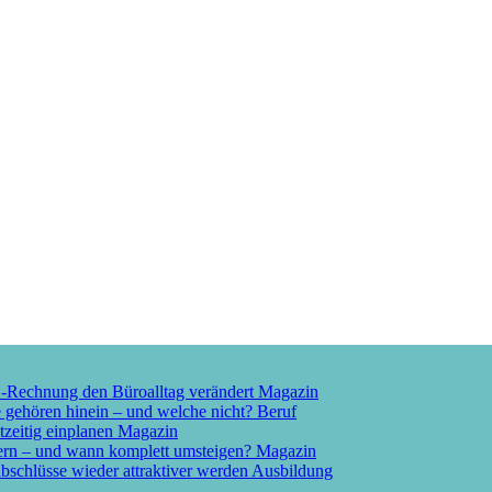
E-Rechnung den Büroalltag verändert
Magazin
e gehören hinein – und welche nicht?
Beruf
tzeitig einplanen
Magazin
ern – und wann komplett umsteigen?
Magazin
schlüsse wieder attraktiver werden
Ausbildung