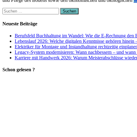
und Pflege des Bodens sowie den ökonomischen und ökologischen
W
Suchen
nach:
Neueste Beiträge
Berufsfeld Buchhaltung im Wandel: Wie die E-Rechnung den B
Lebenslauf 2026: Welche digitalen Kenntnisse gehören hinein 
Elektriker für Montage und Instandhaltung rechtzeitig einplane
Legacy-System modernisieren: Wann nachbessern – und wann 
Karriere mit Handwerk 2026: Warum Meisterabschlüsse wieder 
Schon gelesen ?