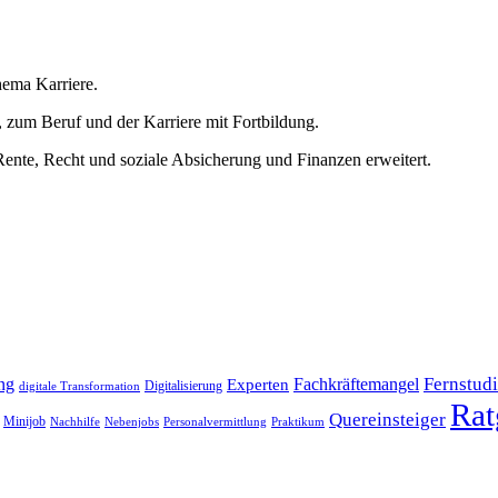
hema Karriere.
 zum Beruf und der Karriere mit Fortbildung.
nte, Recht und soziale Absicherung und Finanzen erweitert.
Fernstud
ng
Fachkräftemangel
Experten
Digitalisierung
digitale Transformation
Rat
Quereinsteiger
Minijob
Nachhilfe
Nebenjobs
Personalvermittlung
Praktikum