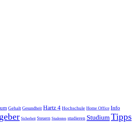
Hartz 4
Info
ium
Gehalt
Hochschule
Gesundheit
Home Office
geber
Tipps
Studium
studieren
Steuern
Sicherheit
Studenten