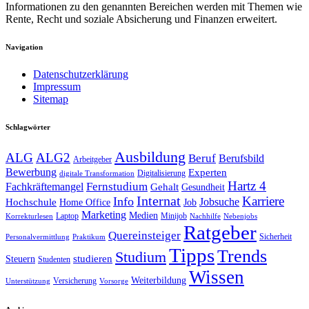
Informationen zu den genannten Bereichen werden mit Themen wie
Rente, Recht und soziale Absicherung und Finanzen erweitert.
Navigation
Datenschutzerklärung
Impressum
Sitemap
Schlagwörter
Ausbildung
ALG
ALG2
Beruf
Berufsbild
Arbeitgeber
Bewerbung
Experten
Digitalisierung
digitale Transformation
Hartz 4
Fernstudium
Fachkräftemangel
Gehalt
Gesundheit
Internat
Karriere
Info
Jobsuche
Hochschule
Home Office
Job
Marketing
Medien
Laptop
Minijob
Korrekturlesen
Nachhilfe
Nebenjobs
Ratgeber
Quereinsteiger
Sicherheit
Personalvermittlung
Praktikum
Tipps
Trends
Studium
studieren
Steuern
Studenten
Wissen
Weiterbildung
Versicherung
Unterstützung
Vorsorge