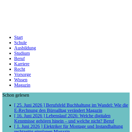
Start
Schule
Ausbildung
Studium
Beruf
Karriere
Recht
Vorsorge
Wissen
Magazin
Schon gelesen
[ 25. Juni 2026 ]
Berufsfeld Buchhaltung im Wandel: Wie die
E-Rechnung den Büroalltag verändert
Magazin
[ 16. Juni 2026 ]
Lebenslauf 2026: Welche digitalen
Kenntnisse gehören hinein – und welche nicht?
Beruf
[ 1. Juni 2026 ]
Elektriker für Montage und Instandhaltung
rechtzeitig einplanen
Magazin