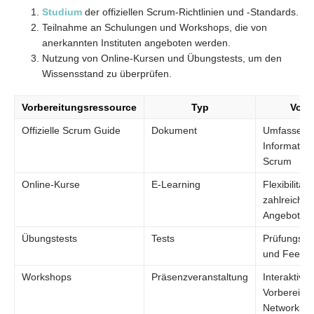
Studium
der offiziellen Scrum-Richtlinien und -Standards.
Teilnahme an Schulungen und Workshops, die von
anerkannten Instituten angeboten werden.
Nutzung von Online-Kursen und Übungstests, um den
Wissensstand zu überprüfen.
Vorbereitungsressource
Typ
Vorte
Offizielle Scrum Guide
Dokument
Umfassend
Informatio
Scrum
Online-Kurse
E-Learning
Flexibilität
zahlreiche
Angebote
Übungstests
Tests
Prüfungssi
und Feedb
Workshops
Präsenzveranstaltung
Interaktive
Vorbereitu
Networking