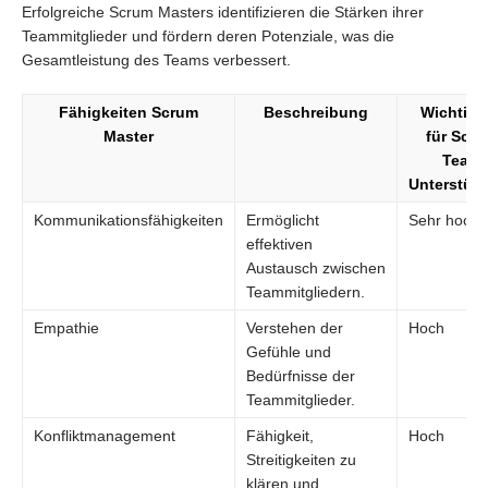
Erfolgreiche Scrum Masters identifizieren die Stärken ihrer
Teammitglieder und fördern deren Potenziale, was die
Gesamtleistung des Teams verbessert.
Fähigkeiten Scrum
Beschreibung
Wichtigk
Master
für Scr
Team
Unterstüt
Kommunikationsfähigkeiten
Ermöglicht
Sehr hoch
effektiven
Austausch zwischen
Teammitgliedern.
Empathie
Verstehen der
Hoch
Gefühle und
Bedürfnisse der
Teammitglieder.
Konfliktmanagement
Fähigkeit,
Hoch
Streitigkeiten zu
klären und