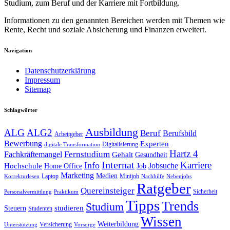
Studium, zum Beruf und der Karriere mit Fortbildung.
Informationen zu den genannten Bereichen werden mit Themen wie
Rente, Recht und soziale Absicherung und Finanzen erweitert.
Navigation
Datenschutzerklärung
Impressum
Sitemap
Schlagwörter
Ausbildung
ALG
ALG2
Beruf
Berufsbild
Arbeitgeber
Bewerbung
Experten
Digitalisierung
digitale Transformation
Hartz 4
Fernstudium
Fachkräftemangel
Gehalt
Gesundheit
Internat
Karriere
Info
Jobsuche
Hochschule
Home Office
Job
Marketing
Medien
Laptop
Minijob
Korrekturlesen
Nachhilfe
Nebenjobs
Ratgeber
Quereinsteiger
Sicherheit
Personalvermittlung
Praktikum
Tipps
Trends
Studium
studieren
Steuern
Studenten
Wissen
Weiterbildung
Versicherung
Unterstützung
Vorsorge