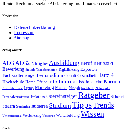
Rente, Recht und soziale Absicherung und Finanzen erweitert.
Navigation
Datenschutzerklärung
Impressum
Sitemap
Schlagwörter
Ausbildung
ALG
ALG2
Beruf
Berufsbild
Arbeitgeber
Bewerbung
Experten
Digitalisierung
digitale Transformation
Hartz 4
Fernstudium
Fachkräftemangel
Gehalt
Gesundheit
Internat
Karriere
Info
Jobsuche
Hochschule
Home Office
Job
Marketing
Medien
Laptop
Minijob
Korrekturlesen
Nachhilfe
Nebenjobs
Ratgeber
Quereinsteiger
Sicherheit
Personalvermittlung
Praktikum
Tipps
Trends
Studium
studieren
Steuern
Studenten
Wissen
Weiterbildung
Versicherung
Unterstützung
Vorsorge
Archiv