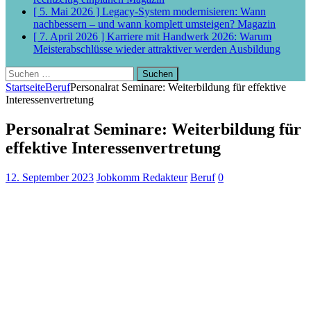
[ 5. Mai 2026 ]
Legacy-System modernisieren: Wann
nachbessern – und wann komplett umsteigen?
Magazin
[ 7. April 2026 ]
Karriere mit Handwerk 2026: Warum
Meisterabschlüsse wieder attraktiver werden
Ausbildung
Suchen
nach:
Startseite
Beruf
Personalrat Seminare: Weiterbildung für effektive
Interessenvertretung
Personalrat Seminare: Weiterbildung für
effektive Interessenvertretung
12. September 2023
Jobkomm Redakteur
Beruf
0