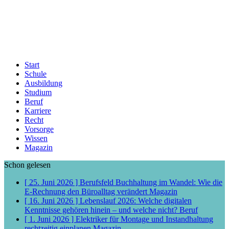
Start
Schule
Ausbildung
Studium
Beruf
Karriere
Recht
Vorsorge
Wissen
Magazin
Schon gelesen
[ 25. Juni 2026 ]
Berufsfeld Buchhaltung im Wandel: Wie die
E-Rechnung den Büroalltag verändert
Magazin
[ 16. Juni 2026 ]
Lebenslauf 2026: Welche digitalen
Kenntnisse gehören hinein – und welche nicht?
Beruf
[ 1. Juni 2026 ]
Elektriker für Montage und Instandhaltung
rechtzeitig einplanen
Magazin