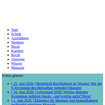
Start
Schule
Ausbildung
Studium
Beruf
Karriere
Recht
Vorsorge
Wissen
Magazin
Schon gelesen
[ 25. Juni 2026 ]
Berufsfeld Buchhaltung im Wandel: Wie die
E-Rechnung den Büroalltag verändert
Magazin
[ 16. Juni 2026 ]
Lebenslauf 2026: Welche digitalen
Kenntnisse gehören hinein – und welche nicht?
Beruf
[ 1. Juni 2026 ]
Elektriker für Montage und Instandhaltung
rechtzeitig einplanen
Magazin