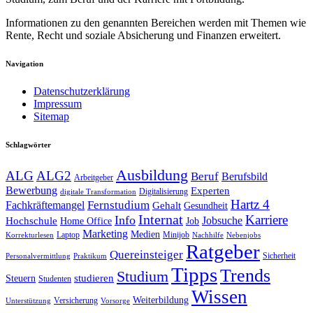
Informationen zu den genannten Bereichen werden mit Themen wie
Rente, Recht und soziale Absicherung und Finanzen erweitert.
Navigation
Datenschutzerklärung
Impressum
Sitemap
Schlagwörter
Ausbildung
ALG
ALG2
Beruf
Berufsbild
Arbeitgeber
Bewerbung
Experten
Digitalisierung
digitale Transformation
Hartz 4
Fernstudium
Fachkräftemangel
Gehalt
Gesundheit
Internat
Karriere
Info
Jobsuche
Hochschule
Home Office
Job
Marketing
Medien
Laptop
Minijob
Korrekturlesen
Nachhilfe
Nebenjobs
Ratgeber
Quereinsteiger
Sicherheit
Personalvermittlung
Praktikum
Tipps
Trends
Studium
studieren
Steuern
Studenten
Wissen
Weiterbildung
Versicherung
Unterstützung
Vorsorge